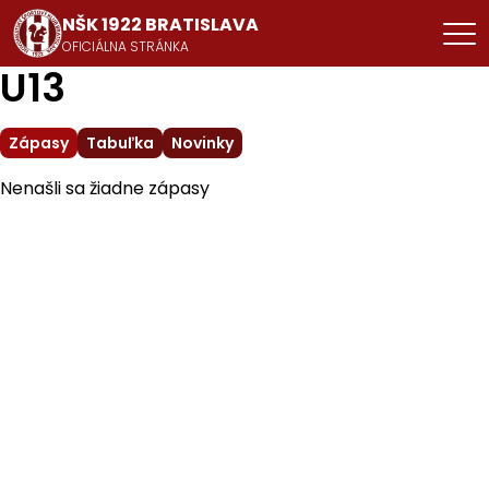
NŠK 1922 BRATISLAVA
OFICIÁLNA STRÁNKA
U13
Zápasy
Tabuľka
Novinky
Nenašli sa žiadne zápasy